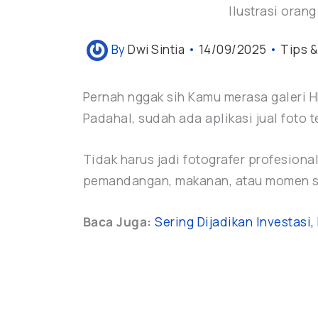
Ilustrasi oran
By
Dwi Sintia
•
14/09/2025
•
Tips &
Pernah nggak sih Kamu merasa galeri H
Padahal, sudah ada aplikasi jual foto 
Tidak harus jadi fotografer profesio
pemandangan, makanan, atau momen se
Baca Juga:
Sering Dijadikan Investasi