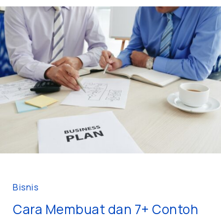
Cara
Membuat
dan
7+
Contoh
Proposal
Usaha/Template
Business
Plan
Bisnis
Cara Membuat dan 7+ Contoh