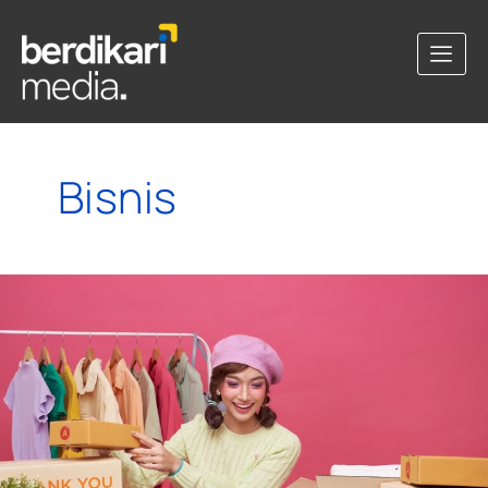
Bisnis
8
Alasan
Mengapa
Admin
Online
Shop
Dalam