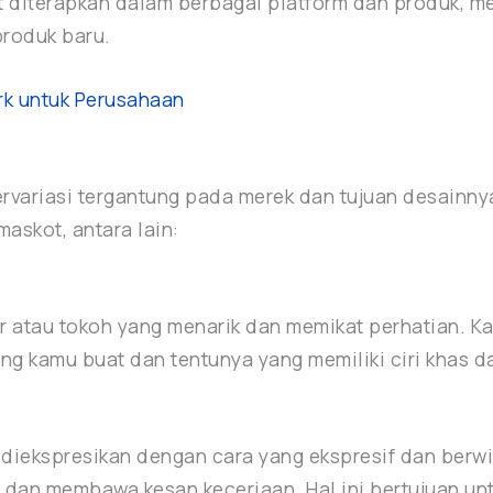
at diterapkan dalam berbagai platform dan produk,
produk baru.
rk untuk Perusahaan
bervariasi tergantung pada merek dan tujuan desainny
askot, antara lain:
r atau tokoh yang menarik dan memikat perhatian. K
ng kamu buat dan tentunya yang memiliki ciri khas da
i diekspresikan dengan cara yang ekspresif dan berw
ah dan membawa kesan keceriaan. Hal ini bertujuan u