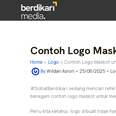
Contoh Logo Mask
Home
Logo
Contoh Logo Maskot un
By
Wildan Asrori
•
25/06/2025
•
Lo
#SobatBerdikari sedang mencari refere
beragam contoh logo maskot untuk mem
Perlu kita ketahui, logo dibuat tidak 