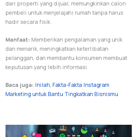
dari properti yang dijual, memungkinkan calon
pembeli untuk menjelajahi rumah tanpa harus
hadir secara fisik.
Manfaat:
Memberikan pengalaman yang unik
dan menarik, meningkatkan keterlibatan
pelanggan, dan membantu konsumen membuat
keputusan yang lebih informasi.
Baca juga:
Inilah, Fakta-Fakta Instagram
Marketing untuk Bantu Tingkatkan Bisnismu