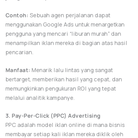
Contoh:
Sebuah agen perjalanan dapat
menggunakan Google Ads untuk menargetkan
pengguna yang mencari “liburan murah” dan
menampilkan iklan mereka di bagian atas hasil
pencarian.
Manfaat:
Menarik lalu lintas yang sangat
bertarget, memberikan hasil yang cepat, dan
memungkinkan pengukuran ROI yang tepat
melalui analitik kampanye.
3. Pay-Per-Click (PPC) Advertising
PPC adalah model iklan online di mana bisnis
membayar setiap kali iklan mereka diklik oleh