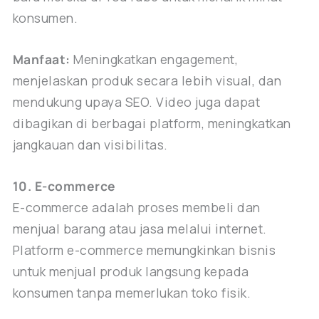
konsumen.
Manfaat:
Meningkatkan engagement,
menjelaskan produk secara lebih visual, dan
mendukung upaya SEO. Video juga dapat
dibagikan di berbagai platform, meningkatkan
jangkauan dan visibilitas.
10. E-commerce
E-commerce adalah proses membeli dan
menjual barang atau jasa melalui internet.
Platform e-commerce memungkinkan bisnis
untuk menjual produk langsung kepada
konsumen tanpa memerlukan toko fisik.