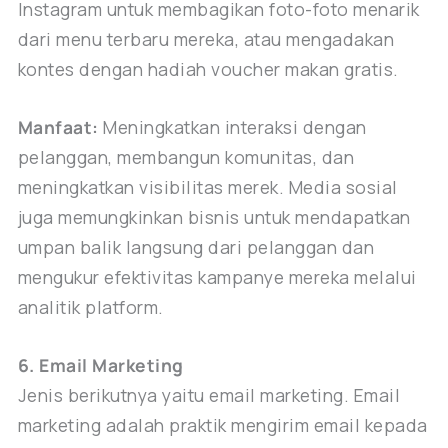
Instagram untuk membagikan foto-foto menarik
dari menu terbaru mereka, atau mengadakan
kontes dengan hadiah voucher makan gratis.
Manfaat:
Meningkatkan interaksi dengan
pelanggan, membangun komunitas, dan
meningkatkan visibilitas merek. Media sosial
juga memungkinkan bisnis untuk mendapatkan
umpan balik langsung dari pelanggan dan
mengukur efektivitas kampanye mereka melalui
analitik platform.
6. Email Marketing
Jenis berikutnya yaitu email marketing. Email
marketing adalah praktik mengirim email kepada