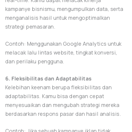
kampanye bisnismu, mengumpulkan data, serta
menganalisis hasil untuk mengoptimalkan
strategi pemasaran.
Contoh: Menggunakan Google Analytics untuk
melacak lalu lintas website, tingkat konversi,
dan perilaku pengguna.
6. Fleksibilitas dan Adaptabilitas
Kelebihan keenam berupa fleksibilitas dan
adaptabilitas. Kamu bisa dengan cepat
menyesuaikan dan mengubah strategi mereka
berdasarkan respons pasar dan hasil analisis.
Contoh: Jika sebuah kampanye iklan tidak