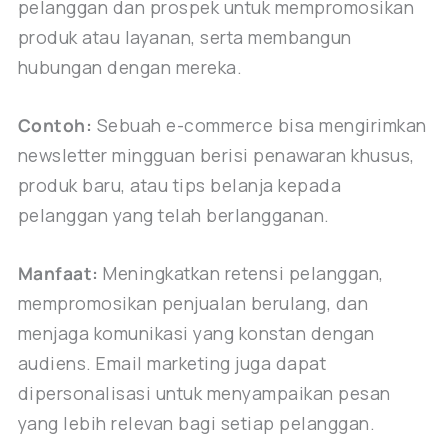
pelanggan dan prospek untuk mempromosikan
produk atau layanan, serta membangun
hubungan dengan mereka.
Contoh:
Sebuah e-commerce bisa mengirimkan
newsletter mingguan berisi penawaran khusus,
produk baru, atau tips belanja kepada
pelanggan yang telah berlangganan.
Manfaat:
Meningkatkan retensi pelanggan,
mempromosikan penjualan berulang, dan
menjaga komunikasi yang konstan dengan
audiens. Email marketing juga dapat
dipersonalisasi untuk menyampaikan pesan
yang lebih relevan bagi setiap pelanggan.