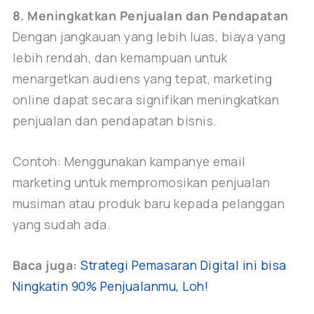
8. Meningkatkan Penjualan dan Pendapatan
Dengan jangkauan yang lebih luas, biaya yang
lebih rendah, dan kemampuan untuk
menargetkan audiens yang tepat, marketing
online dapat secara signifikan meningkatkan
penjualan dan pendapatan bisnis.
Contoh: Menggunakan kampanye email
marketing untuk mempromosikan penjualan
musiman atau produk baru kepada pelanggan
yang sudah ada.
Baca juga:
Strategi Pemasaran Digital ini bisa
Ningkatin 90% Penjualanmu, Loh!