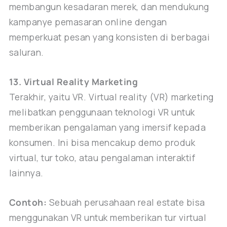
membangun kesadaran merek, dan mendukung
kampanye pemasaran online dengan
memperkuat pesan yang konsisten di berbagai
saluran.
13. Virtual Reality Marketing
Terakhir, yaitu VR. Virtual reality (VR) marketing
melibatkan penggunaan teknologi VR untuk
memberikan pengalaman yang imersif kepada
konsumen. Ini bisa mencakup demo produk
virtual, tur toko, atau pengalaman interaktif
lainnya.
Contoh:
Sebuah perusahaan real estate bisa
menggunakan VR untuk memberikan tur virtual