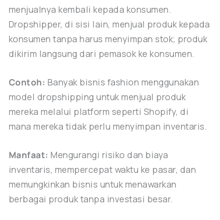
menjualnya kembali kepada konsumen.
Dropshipper, di sisi lain, menjual produk kepada
konsumen tanpa harus menyimpan stok; produk
dikirim langsung dari pemasok ke konsumen.
Contoh:
Banyak bisnis fashion menggunakan
model dropshipping untuk menjual produk
mereka melalui platform seperti Shopify, di
mana mereka tidak perlu menyimpan inventaris.
Manfaat:
Mengurangi risiko dan biaya
inventaris, mempercepat waktu ke pasar, dan
memungkinkan bisnis untuk menawarkan
berbagai produk tanpa investasi besar.