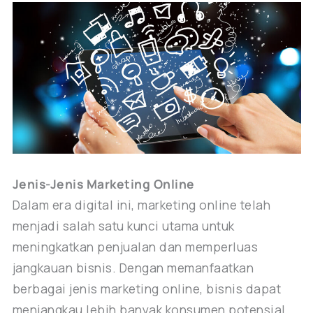
Jenis-Jenis Marketing Online
Dalam era digital ini, marketing online telah
menjadi salah satu kunci utama untuk
meningkatkan penjualan dan memperluas
jangkauan bisnis. Dengan memanfaatkan
berbagai jenis marketing online, bisnis dapat
menjangkau lebih banyak konsumen potensial