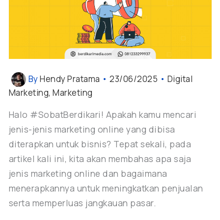
By
Hendy Pratama
•
23/06/2025
•
Digital
Marketing
,
Marketing
Halo #SobatBerdikari! Apakah kamu mencari
jenis-jenis marketing online yang dibisa
diterapkan untuk bisnis? Tepat sekali, pada
artikel kali ini, kita akan membahas apa saja
jenis marketing online dan bagaimana
menerapkannya untuk meningkatkan penjualan
serta memperluas jangkauan pasar.