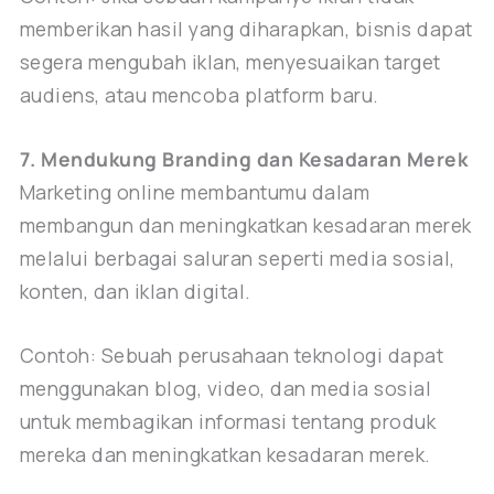
memberikan hasil yang diharapkan, bisnis dapat
segera mengubah iklan, menyesuaikan target
audiens, atau mencoba platform baru.
7. Mendukung Branding dan Kesadaran Merek
Marketing online membantumu dalam
membangun dan meningkatkan kesadaran merek
melalui berbagai saluran seperti media sosial,
konten, dan iklan digital.
Contoh: Sebuah perusahaan teknologi dapat
menggunakan blog, video, dan media sosial
untuk membagikan informasi tentang produk
mereka dan meningkatkan kesadaran merek.