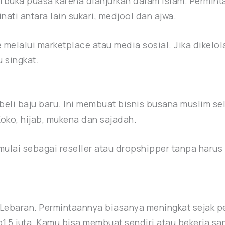
rbuka puasa karena dianjurkan dalam Islam. Permint
ati antara lain sukari, medjool dan ajwa.
melalui marketplace atau media sosial. Jika dikelola
 singkat.
eli baju baru. Ini membuat bisnis busana muslim se
 Koko, hijab, mukena dan sajadah.
ulai sebagai reseller atau dropshipper tanpa harus
t Lebaran. Permintaannya biasanya meningkat sejak
Rp1,5 juta. Kamu bisa membuat sendiri atau bekerja 