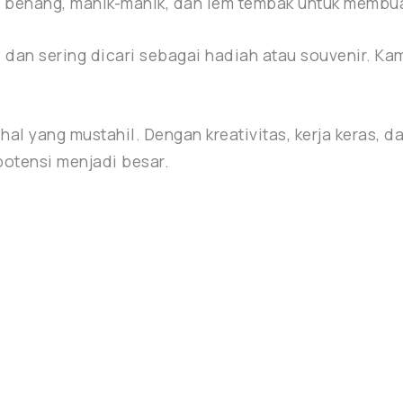
 benang, manik-manik, dan lem tembak untuk membua
 dan sering dicari sebagai hadiah atau souvenir. K
hal yang mustahil. Dengan kreativitas, kerja keras,
otensi menjadi besar.