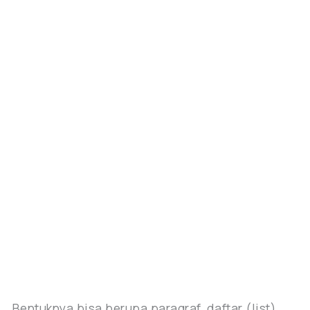
Bentuknya bisa berupa paragraf, daftar (list),