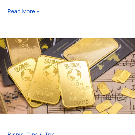
Read More »
Sering
Dijadikan
Investasi,
Benarkah
Harga
Jual
Beli
Emas
Terpaut
Jauh?
Bisnis
,
Tips & Trik