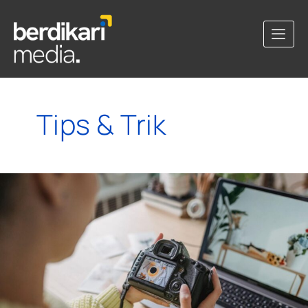
Tips & Trik
Bikin
Kaya!
Ini
Dia
Aplikasi
Jual
Foto