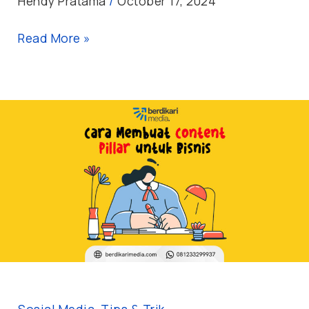
Hendy Pratama
/
October 17, 2024
Read More »
Cara
Membuat
Content
Pillar
untuk
Konten
Bisnis
yang
Memikat
Sosial Media
,
Tips & Trik