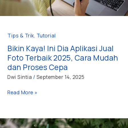
Terbaik
2025,
Cara
Mudah
Tips & Trik
,
Tutorial
dan
Bikin Kaya! Ini Dia Aplikasi Jual
Proses
Foto Terbaik 2025, Cara Mudah
Cepa
dan Proses Cepa
Dwi Sintia
/
September 14, 2025
Read More »
Bisnis