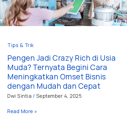
Usia
Muda?
Ternyata
Begini
Cara
Meningkatkan
Tips & Trik
Omset
Pengen Jadi Crazy Rich di Usia
Bisnis
Muda? Ternyata Begini Cara
dengan
Meningkatkan Omset Bisnis
Mudah
dengan Mudah dan Cepat
dan
Cepat
Dwi Sintia
/
September 4, 2025
Read More »