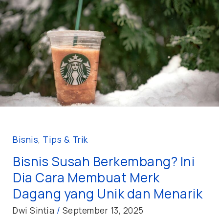
Susah
Berkembang?
Ini
Dia
Cara
Membuat
Merk
Dagang
yang
Unik
Bisnis
,
Tips & Trik
dan
Bisnis Susah Berkembang? Ini
Menarik
Dia Cara Membuat Merk
Dagang yang Unik dan Menarik
Dwi Sintia
/
September 13, 2025